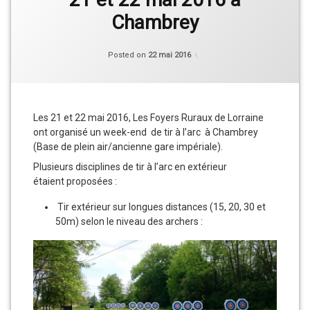
Chambrey
Categories:
Updated on
Vie
19 juin 2016
Posted on
22 mai 2016
du
Club
Les 21 et 22 mai 2016, Les Foyers Ruraux de Lorraine
ont organisé un week-end de tir à l’arc à Chambrey
(Base de plein air/ancienne gare impériale).
Plusieurs disciplines de tir à l’arc en extérieur
étaient proposées :
Tir extérieur sur longues distances (15, 20, 30 et
50m) selon le niveau des archers :