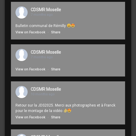
CDSMR Moselle
7 months ago
Bulletin communal de Rémilly
View on Facebook
·
Share
CDSMR Moselle
7 months ago
View on Facebook
·
Share
CDSMR Moselle
10 months ago
Retour sur la JDS2025. Merci aux photographes et à Franck
pour le montage de la vidéo
View on Facebook
·
Share