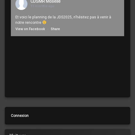
CDSMR Moselle
11 months ago
Et voici le planning de la JDS2025, n'hésitez pas à venir à
notre rencontre
View on Facebook
·
Share
Connexion