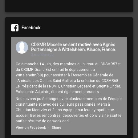
Facebook
CDSMR Moselle
se sent motivé avec
Agnès
Portenseigne
à Wittelsheim, Alsace, France.
2 months ago
Ce dimanche 14 juin, des membres du bureau du CDSMR57et
du CRSMR Grand Est ont fait le déplacement à
Wittelsheim(68) pour assister à l'Assemblée Générale de
l'Amicale des Quilles Saint-Gall et à la création du CDSMR68
Le Président de la FNSMR, Christian Legeard et Brigitte Linder,
Présidente Adjointe, étaient également présents.
Nous avons pu échanger avec plusieurs membres de l'équipe
constituante et avec des quilleurs passionnés. Merci à
Christian Kientzler et à son équipe pour leur sympathique
accueil. Belles rencontres, découvertes et convivialité sont le
parfait résumé de ce week-end.
View on Facebook
·
Share