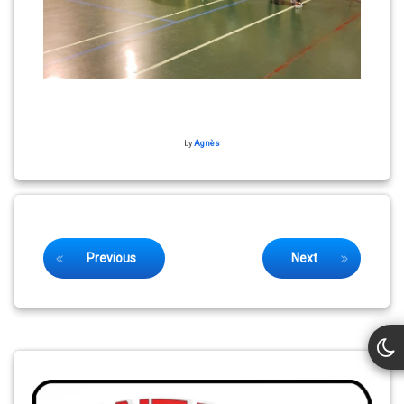
by
Agnès
Keep Reading
Previous
Next