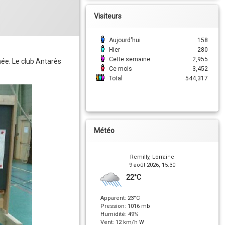
2015
Visiteurs
Aujourd'hui
158
Hier
280
Cette semaine
2,955
née. Le club Antarès
Ce mois
3,452
Total
544,317
Météo
Remilly, Lorraine
9 août 2026, 15:30
22°C
Apparent: 23°C
Pression: 1016 mb
Humidité: 49%
Vent: 12 km/h W