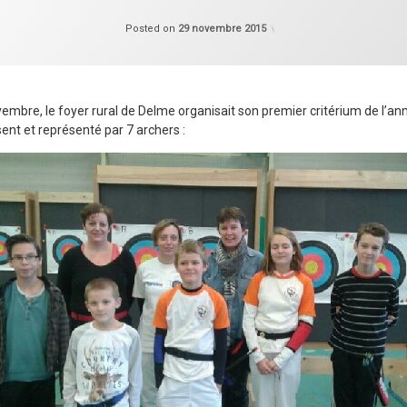
Categories:
Updated on
Compétition
30 novembre 
Posted on
29 novembre 2015
mbre, le foyer rural de Delme organisait son premier critérium de l’an
sent et représenté par 7 archers :