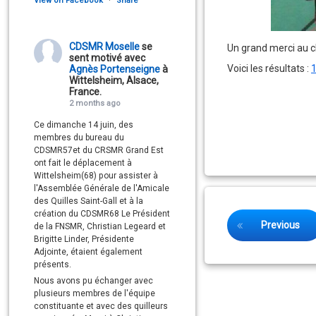
View on Facebook
·
Share
CDSMR Moselle
se
Un grand merci au cl
sent motivé avec
Voici les résultats :
1
Agnès Portenseigne
à
Wittelsheim, Alsace,
France.
2 months ago
Ce dimanche 14 juin, des
membres du bureau du
CDSMR57et du CRSMR Grand Est
ont fait le déplacement à
Wittelsheim(68) pour assister à
l'Assemblée Générale de l'Amicale
des Quilles Saint-Gall et à la
création du CDSMR68 Le Président
Keep Reading
Previous
de la FNSMR, Christian Legeard et
Brigitte Linder, Présidente
Adjointe, étaient également
présents.
Nous avons pu échanger avec
plusieurs membres de l'équipe
constituante et avec des quilleurs