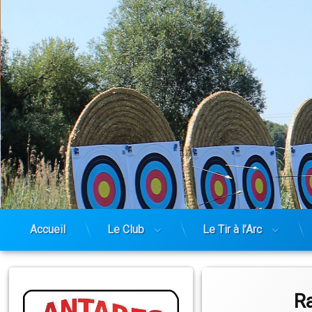
Skip
to
Antarès Rémilly
content
Accueil
Le Club
Le Tir à l’Arc
R