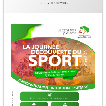
Categories:
Updated on
Vie
18 août 2024
Posted on
18 août 2024
du
Club