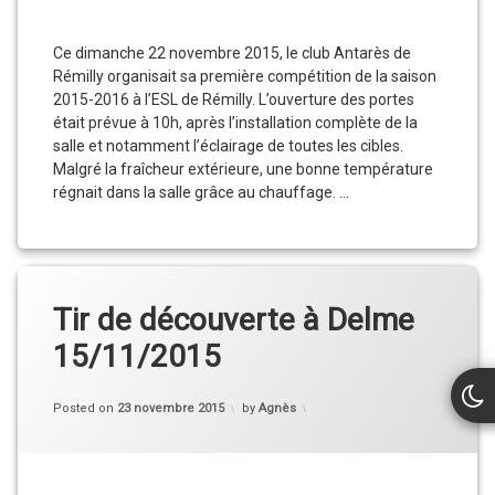
Club
Ce dimanche 22 novembre 2015, le club Antarès de
Rémilly organisait sa première compétition de la saison
2015-2016 à l’ESL de Rémilly. L’ouverture des portes
était prévue à 10h, après l’installation complète de la
salle et notamment l’éclairage de toutes les cibles.
Malgré la fraîcheur extérieure, une bonne température
régnait dans la salle grâce au chauffage. …
Compétition du 22/11/2015
Continue reading
Tir de découverte à Delme
15/11/2015
Categories:
Updated on
23 novembre 2015
Actu
,
Posted on
23 novembre 2015
by
Agnès
Compétition