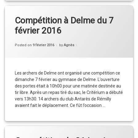
Compétition à Delme du 7
février 2016
Categories:
Updated on
23 février 2016
Actu
,
Posted on
9 février 2016
by
Agnès
Compétition
,
Résultats
,
Vie
du
Club
Les archers de Delme ont organisé une compétition ce
dimanche 7 février au gymnase de Delme. L’ouverture
des portes était à 10h00 pour une matinée destinée au
tir libre. Après un repas tiré du sac, le Critérium a débuté
vers 13h30. 14 archers du club Antarès de Rémilly
avaient fait le déplacement. Ce fût l’occasion …
Compétition à Delme du 7 février 2016
Continue reading