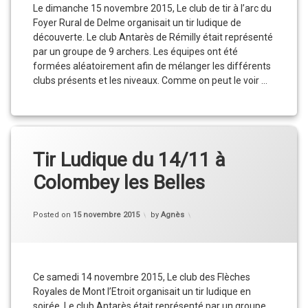
Le dimanche 15 novembre 2015, Le club de tir à l’arc du
Foyer Rural de Delme organisait un tir ludique de
découverte. Le club Antarès de Rémilly était représenté
par un groupe de 9 archers. Les équipes ont été
formées aléatoirement afin de mélanger les différents
clubs présents et les niveaux. Comme on peut le voir …
Tir de découverte à Delme 15/11/2015
Continue reading
Tir Ludique du 14/11 à
Colombey les Belles
Categories:
Updated on
15 novembre 2015
Actu
,
Posted on
15 novembre 2015
by
Agnès
Compétition
,
Résultats
,
Vie
du
Club
Ce samedi 14 novembre 2015, Le club des Flèches
Royales de Mont l’Etroit organisait un tir ludique en
soirée. Le club Antarès était représenté par un groupe