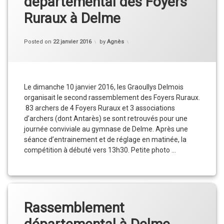
départemental des Foyers
Ruraux à Delme
Categories:
Updated on
22 janvier 2016
Compétition
,
Posted on
22 janvier 2016
by
Agnès
Résultats
,
Vie
du
Club
Le dimanche 10 janvier 2016, les Graoullys Delmois
organisait le second rassemblement des Foyers Ruraux.
83 archers de 4 Foyers Ruraux et 3 associations
d’archers (dont Antarès) se sont retrouvés pour une
journée conviviale au gymnase de Delme. Après une
séance d’entrainement et de réglage en matinée, la
compétition à débuté vers 13h30. Petite photo …
2ème rassemblement départemental des Foye
Continue reading
Rassemblement