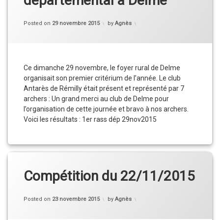
départemental à Delme
Categories:
Updated on
30 novembre 2015
Compétition
Posted on
29 novembre 2015
by
Agnès
Ce dimanche 29 novembre, le foyer rural de Delme
organisait son premier critérium de l’année. Le club
Antarès de Rémilly était présent et représenté par 7
archers : Un grand merci au club de Delme pour
l’organisation de cette journée et bravo à nos archers.
Voici les résultats : 1er rass dép 29nov2015
Compétition du 22/11/2015
Categories:
Updated on
23 novembre 2015
Compétition
,
Posted on
23 novembre 2015
by
Agnès
Résultats
,
Vie
du