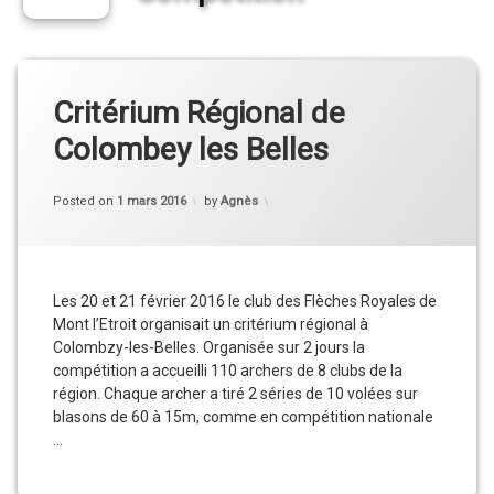
Critérium Régional de
Colombey les Belles
Categories:
Updated on
4 mars 2016
Actu
,
Posted on
1 mars 2016
by
Agnès
Compétition
,
Vie
du
Club
Les 20 et 21 février 2016 le club des Flèches Royales de
Mont l’Etroit organisait un critérium régional à
Colombzy-les-Belles. Organisée sur 2 jours la
compétition a accueilli 110 archers de 8 clubs de la
région. Chaque archer a tiré 2 séries de 10 volées sur
blasons de 60 à 15m, comme en compétition nationale
…
Critérium Régional de Colombey les Belles
Continue reading