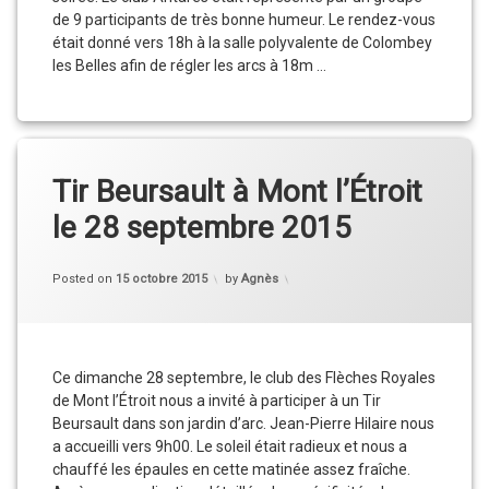
de 9 participants de très bonne humeur. Le rendez-vous
était donné vers 18h à la salle polyvalente de Colombey
les Belles afin de régler les arcs à 18m …
Tir Ludique du 14/11 à Colombey les Belles
Continue reading
Tir Beursault à Mont l’Étroit
le 28 septembre 2015
Categories:
Updated on
23 novembre 2015
Compétition
,
Posted on
15 octobre 2015
by
Agnès
Informations
,
Vie
du
Club
Ce dimanche 28 septembre, le club des Flèches Royales
de Mont l’Étroit nous a invité à participer à un Tir
Beursault dans son jardin d’arc. Jean-Pierre Hilaire nous
a accueilli vers 9h00. Le soleil était radieux et nous a
chauffé les épaules en cette matinée assez fraîche.