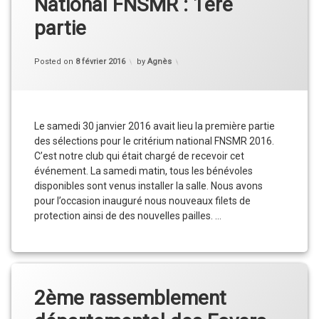
National FNSMR : 1ère
partie
Categories:
Compétition
,
Posted on
8 février 2016
by
Agnès
Résultats
Le samedi 30 janvier 2016 avait lieu la première partie
des sélections pour le critérium national FNSMR 2016.
C’est notre club qui était chargé de recevoir cet
événement. La samedi matin, tous les bénévoles
disponibles sont venus installer la salle. Nous avons
pour l’occasion inauguré nous nouveaux filets de
protection ainsi de des nouvelles pailles. …
Sélections pour le Critérium National FNSMR : 
Continue reading
2ème rassemblement