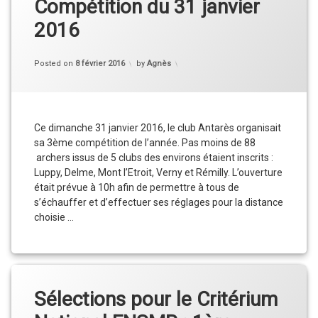
Compétition du 31 janvier
2016
Categories:
Updated on
8 février 2016
Actu
,
Posted on
8 février 2016
by
Agnès
Compétition
,
Résultats
,
Vie
du
Club
Ce dimanche 31 janvier 2016, le club Antarès organisait
sa 3ème compétition de l’année. Pas moins de 88
archers issus de 5 clubs des environs étaient inscrits :
Luppy, Delme, Mont l’Etroit, Verny et Rémilly. L’ouverture
était prévue à 10h afin de permettre à tous de
s’échauffer et d’effectuer ses réglages pour la distance
choisie …
Compétition du 31 janvier 2016
Continue reading
Sélections pour le Critérium