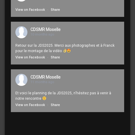
View on Facebook
·
Share
CDSMR Moselle
10 months ago
Retour sur la JDS2025. Merci aux photographes et à Franck
pour le montage de la vidéo
View on Facebook
·
Share
CDSMR Moselle
11 months ago
Et voici le planning de la JDS2025, n'hésitez pas à venir à
notre rencontre
View on Facebook
·
Share