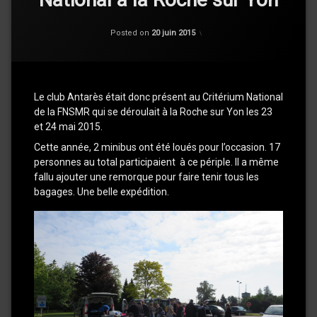
Categories:
Updated on
Actu
,
5 juillet 2015
Posted on
20 juin 2015
Compétition
,
Résultats
Le club Antarès était donc présent au Critérium National
de la FNSMR qui se déroulait à la Roche sur Yon les 23
et 24 mai 2015.
Cette année, 2 minibus ont été loués pour l’occasion. 17
personnes au total participaient à ce périple. Il a même
fallu ajouter une remorque pour faire tenir tous les
bagages. Une belle expédition.