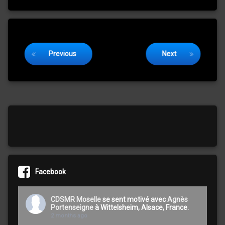
Keep Reading
Previous
Next
Facebook
CDSMR Moselle
se sent motivé avec
Agnès
Portenseigne
à Wittelsheim, Alsace, France.
2 months ago