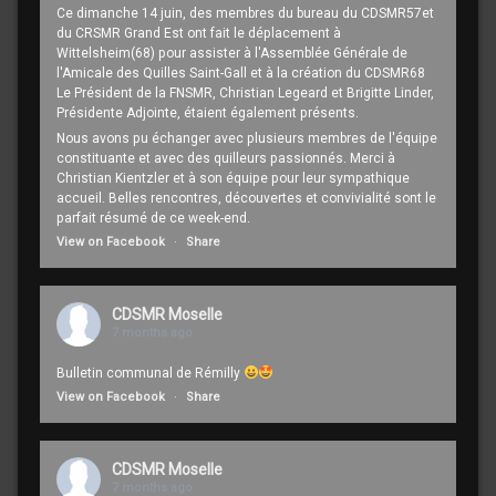
Ce dimanche 14 juin, des membres du bureau du CDSMR57et
du CRSMR Grand Est ont fait le déplacement à
Wittelsheim(68) pour assister à l'Assemblée Générale de
l'Amicale des Quilles Saint-Gall et à la création du CDSMR68
Le Président de la FNSMR, Christian Legeard et Brigitte Linder,
Présidente Adjointe, étaient également présents.
Nous avons pu échanger avec plusieurs membres de l'équipe
constituante et avec des quilleurs passionnés. Merci à
Christian Kientzler et à son équipe pour leur sympathique
accueil. Belles rencontres, découvertes et convivialité sont le
parfait résumé de ce week-end.
View on Facebook
·
Share
CDSMR Moselle
7 months ago
Bulletin communal de Rémilly
View on Facebook
·
Share
CDSMR Moselle
7 months ago